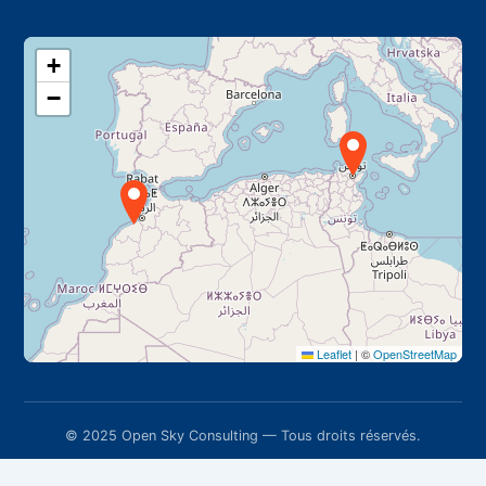
+
−
Leaflet
|
©
OpenStreetMap
© 2025 Open Sky Consulting — Tous droits réservés.