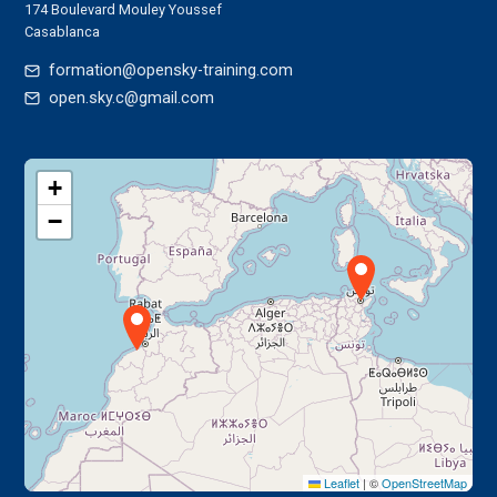
174 Boulevard Mouley Youssef
Casablanca
formation@opensky-training.com
open.sky.c@gmail.com
+
−
Leaflet
|
©
OpenStreetMap